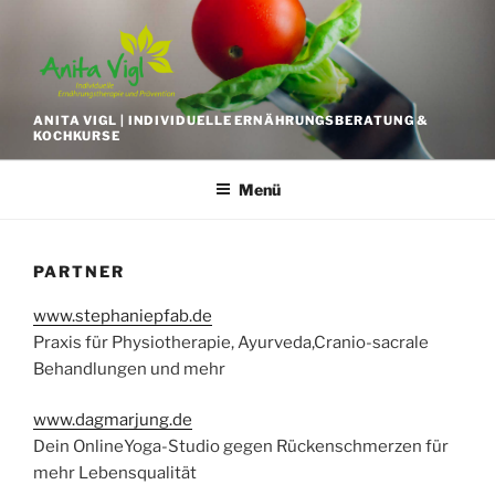
Zum
Inhalt
springen
ANITA VIGL | INDIVIDUELLE ERNÄHRUNGSBERATUNG &
KOCHKURSE
Menü
PARTNER
www.stephaniepfab.de
Praxis für Physiotherapie, Ayurveda,Cranio-sacrale
Behandlungen und mehr
www.dagmarjung.de
Dein OnlineYoga-Studio gegen Rückenschmerzen für
mehr Lebensqualität